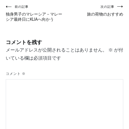
投
前の記事
次の記事
独身男子のマレーシア－マレー
旅の荷物のおすすめ
稿
シア最終日にKLIAへ向かう
ナ
ビ
コメントを残す
ゲ
メールアドレスが公開されることはありません。
※
が付
ー
いている欄は必須項目です
シ
コメント
※
ョ
ン