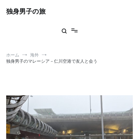
コ
ン
独身男子の旅
テ
ン
ツ
へ
ス
キ
ッ
ホーム
海外
プ
独身男子のマレーシア－仁川空港で友人と会う