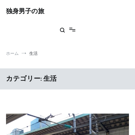
コ
ン
独身男子の旅
テ
ン
ツ
へ
ス
キ
ッ
ホーム
生活
プ
カテゴリー:
生活