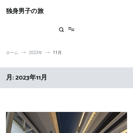
コ
ン
独身男子の旅
テ
ン
ツ
へ
ス
キ
ッ
ホーム
2023年
11月
プ
月:
2023年11月