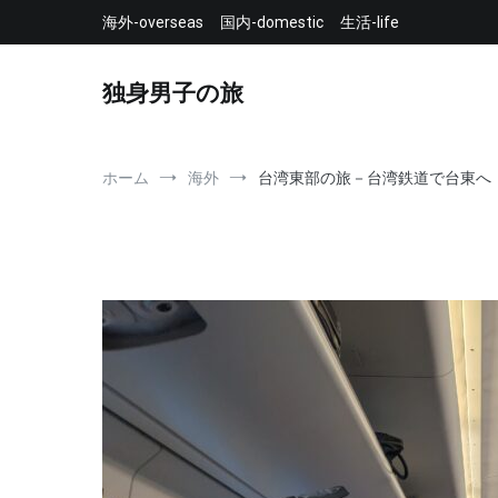
コ
海外-overseas
国内-domestic
生活-life
ン
テ
ン
独身男子の旅
ツ
へ
ス
キ
ホーム
海外
台湾東部の旅－台湾鉄道で台東へ
ッ
プ