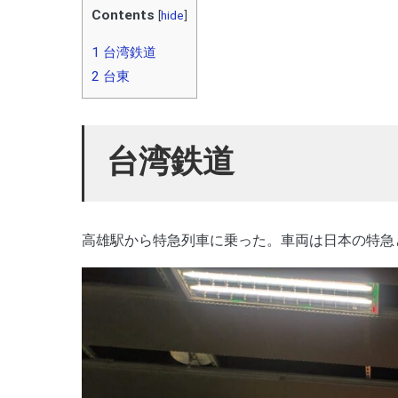
Contents
[
hide
]
1
台湾鉄道
2
台東
台湾鉄道
高雄駅から特急列車に乗った。車両は日本の特急