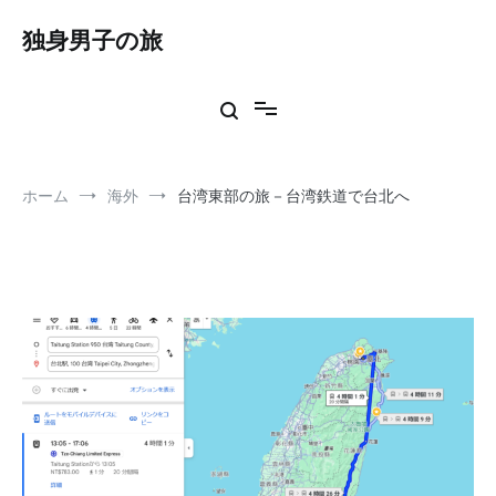
コ
ン
独身男子の旅
テ
ン
ツ
へ
ス
キ
ッ
ホーム
海外
台湾東部の旅－台湾鉄道で台北へ
プ