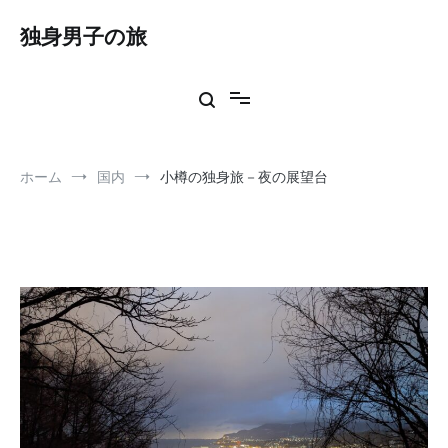
コ
ン
独身男子の旅
テ
ン
ツ
へ
ス
キ
ッ
ホーム
国内
小樽の独身旅－夜の展望台
プ