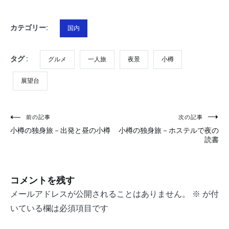
カテゴリー:
国内
タグ :
グルメ
一人旅
夜景
小樽
展望台
投
前の記事
次の記事
小樽の独身旅－出発と昼の小樽
小樽の独身旅－ホステルで夜の
稿
読書
ナ
ビ
コメントを残す
ゲ
メールアドレスが公開されることはありません。
※
が付
ー
いている欄は必須項目です