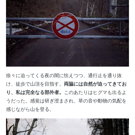
徐々に迫ってくる夜の闇に怯えつつ、通行止を通り抜
け、徒歩で山頂を目指す。
両脇には自然が迫ってきてお
り、私は完全なる部外者。
このあたりはヒグマも出るよ
うだった。感覚は研ぎ澄まされ、草の音や動物の気配を
感じながら山を登る。